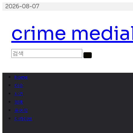
콘
2026-08-07
텐
츠
crime media
로
건
너
뛰
기
Home
이슈
사건
정책
용어집
아카이브