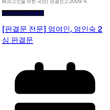
B(피고인을 위한 국선) 판결선고 2009. 4.
사건
아카이브
판결문
[판결문 전문] 엄여인, 엄인숙 2
심 판결문