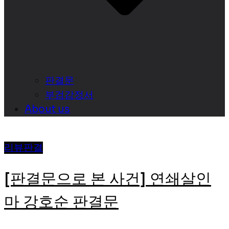
판결문
부검감정서
About us
리뷰
판결
[판결문으로 본 사건] 연쇄살인
마 강호순 판결문