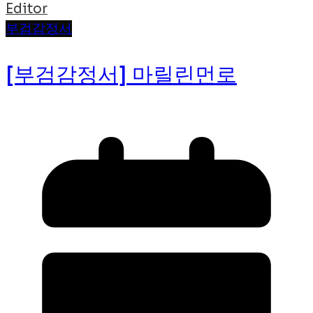
Editor
부검감정서
[부검감정서] 마릴린먼로