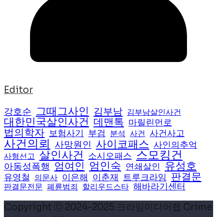
Editor
그때그사인
김부남
강호순
김부남살인사건
대한민국살인사건
데맨톡
마릴린먼로
법의학자
보험사기
부검
사건사고
분석
사건
사건의뢰
사이코패스
사망원인
사인의추억
스모킹건
살인사건
소시오패스
사형선고
엄여인
엄인숙
유성호
아동성폭행
연쇄살인
판결문
유영철
이은해
이춘재
트루크라임
의문사
해바라기센터
판결문전문
폐륜범죄
할리우드스타
Copyright ⓒ 2024-2025 크라임미디어랩 Crime