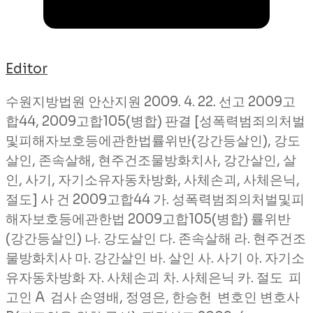
Editor
수원지방법원 안산지원 2009. 4. 22. 선고 2009고
합44, 2009고합105(병합) 판결 [성폭력범죄의처벌
및피해자보호등에관한법률위반(강간등살인), 강도
살인, 존속살해, 현주건조물방화치사, 강간살인, 살
인, 사기, 자기소유자동차방화, 사체손괴, 사체은닉,
절도] 사 건 2009고합44 가. 성폭력범죄의처벌및피
해자보호등에관한법 2009고합105(병합) 률위반
(강간등살인) 나. 강도살인 다. 존속살해 라. 현주건조
물방화치사 마. 강간살인 바. 살인 사. 사기 아. 자기소
유자동차방화 자. 사체손괴 차. 사체은닉 카. 절도 피
고인 A 검사 손영배, 정영은, 한승헌 변호인 변호사