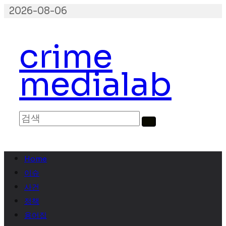
콘
2026-08-06
텐
츠
crime
로
건
medialab
너
뛰
기
Home
이슈
사건
정책
용어집