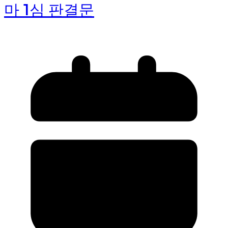
마 1심 판결문