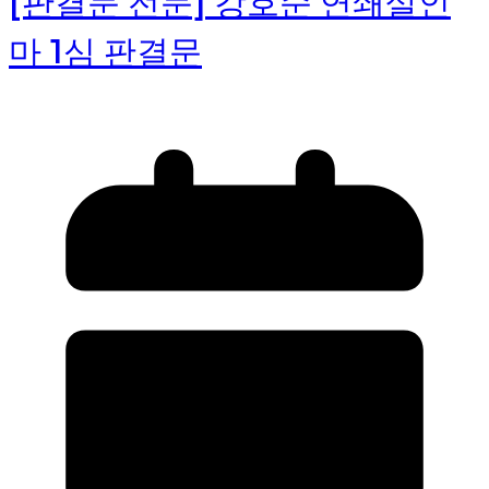
[판결문 전문] 강호순 연쇄살인
마 1심 판결문