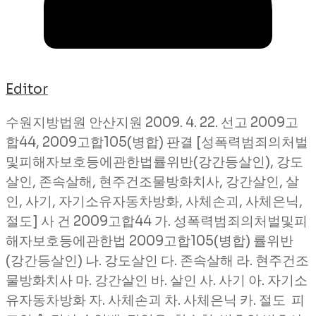
Editor
수원지방법원 안산지원 2009. 4. 22. 선고 2009고
합44, 2009고합105(병합) 판결 [성폭력범죄의처벌
및피해자보호등에관한법률위반(강간등살인), 강도
살인, 존속살해, 현주건조물방화치사, 강간살인, 살
인, 사기, 자기소유자동차방화, 사체손괴, 사체은닉,
절도] 사 건 2009고합44 가. 성폭력범죄의처벌및피
해자보호등에관한법 2009고합105(병합) 률위반
(강간등살인) 나. 강도살인 다. 존속살해 라. 현주건조
물방화치사 마. 강간살인 바. 살인 사. 사기 아. 자기소
유자동차방화 자. 사체손괴 차. 사체은닉 카. 절도 피