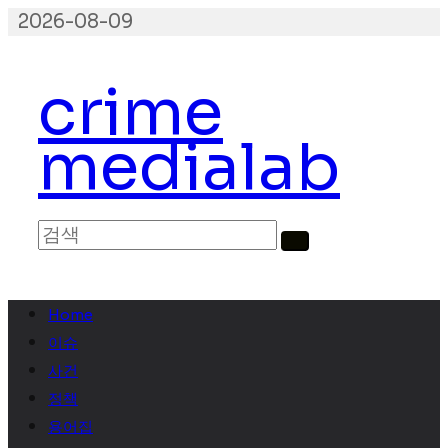
콘
2026-08-09
텐
츠
crime
로
건
medialab
너
뛰
기
Home
이슈
사건
정책
용어집