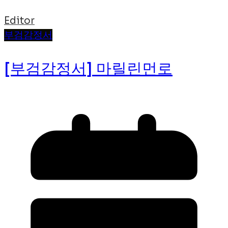
Editor
부검감정서
[부검감정서] 마릴린먼로