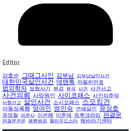
Editor
그때그사인
김부남
강호순
김부남살인사건
대한민국살인사건
데맨톡
마릴린먼로
법의학자
보험사기
부검
사건사고
분석
사건
사건의뢰
사이코패스
사망원인
사인의추억
스모킹건
살인사건
소시오패스
사형선고
엄여인
엄인숙
유성호
아동성폭행
연쇄살인
판결문
유영철
이은해
이춘재
트루크라임
의문사
해바라기센터
판결문전문
폐륜범죄
할리우드스타