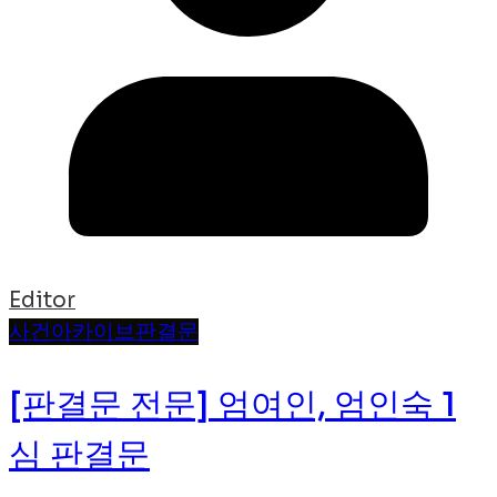
Editor
사건
아카이브
판결문
[판결문 전문] 엄여인, 엄인숙 1
심 판결문