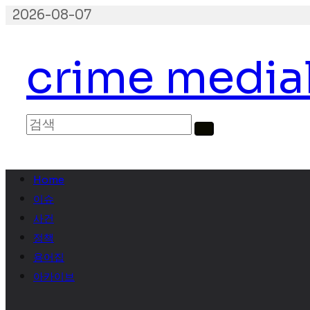
콘
2026-08-07
텐
츠
crime media
로
건
너
뛰
기
Home
이슈
사건
정책
용어집
아카이브